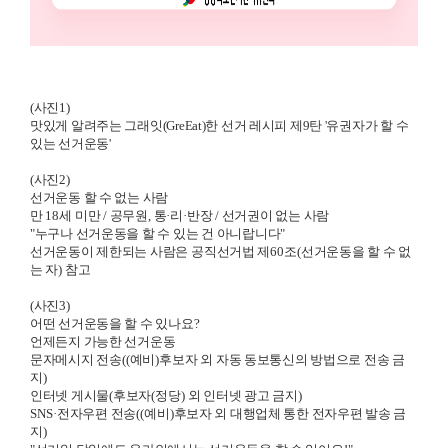
(사진1)
맛있게 알려주는 그래잇(GreEat)한 선거 레시피 제9탄
'유권자가 할 수
있는 선거운동'
(사진2)
선거운동 할 수 없는 사람
만
18
세 미만 /
공무원
,
통
·
리
·
반장 /
선거권이 없는 사람
"누구나 선거운동을 할 수 있는 건
아니랍니다"
선거운동이 제한되는 사람은
공직선거법 제
60
조
(
선거운동을 할 수 없
는 자
)
참고
(사진3)
어떤 선거운동을 할 수 있나요
?
언제든지 가능한 선거운동
문자메시지 전송
((
예비
)
후보자 외
자동 동보통신의 방법으로 전송 금
지
)
인터넷 게시물
(
후보자
(
정당
)
외 인터넷 광고 금지
)
SNS·
전자우편 전송
((
예비
)
후보자 외 대행업체 통한 전자우편 발송 금
지
)