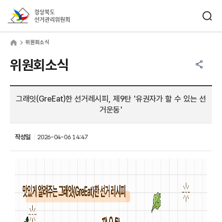
바로가기 메뉴
검색창 열기
경상북도선거관리위원회
원회소식
home
위원회소식
공유하기 메뉴
열기
위원회소식
그래잇(GreEat)한 선거레시피, 제9탄 '유권자가 할 수 있는 선
거운동'
작성일
2026-04-06 14:47