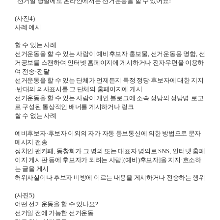
"선거일 당일에도 온라인에서는
선거운동을 할 수 있어요
!"
(사진4)
사례 예시
할 수 있는 사례
선거운동을 할 수 있는 사람이 예비후보자 홍보물
,
선거운동용 명함
,
선
거공보를 스캔하여 인터넷 홈페이지에 게시하거나 전자우편을 이용하
여 전송
·
전달
선거운동을 할 수 있는 단체가 언제든지 특정 정당
·
후보자에 대한 지지
·
반대의 의사표시를 그 단체의 홈페이지에 게시
선거운동을 할 수 있는 사람이 개인 블로그에 소속 정당의 정당명
·
로고
로 구성된 통상적인 배너를 게시하거나 링크
할 수 없는 사례
예비후보자
·
후보자 이외의 자가 자동 동보통신에 의한 방법으로 문자
메시지 전송
정치인 팬카페
,
동창회가 그 명의 또는 대표자 명의로
SNS,
인터넷 홈페
이지 게시판 등에 후보자가 되려는 사람
[(
예비
)
후보자
]
을 지지
·
호소하
는 글을 게시
허위사실이나 후보자 비방에 이르는 내용을 게시하거나 전송하는 행위
(사진5)
어떤 선거운동을 할 수 있나요
?
선거일 전에 가능한 선거운동