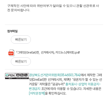
구체적인 사안에 따라 위반여부가 달라질 수 있으니
관할 선관위로 사
전 문의바랍니다
.
첨부파일
빠른보기
「그래잇(GreEat)한, 선거레시피」 카드뉴스(제9호).pdf
빠른보기
경상북도선거관리위원회(0546501784)
에서 제작한 그래
잇(GreEat)한 선거레시피, 제9탄 '유권자가 할 수 있는 선
거운동' 저작물은 "공공누리"
출처표시-상업적 이용금지-
변경금지
조건에 따라 이용할 수 있습니다. 자세한 내용은
[저작권정책]
을 확인하십시오.