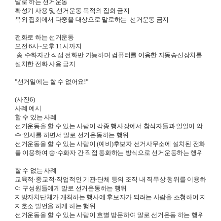
말로 하는 선거운동
확성기 사용 및 선거운동 목적의 집회 금지
옥외 집회에서 다중을 대상으로 말로하는
선거운동 금지
전화로 하는 선거운동
오전
6
시
~
오후
11
시까지
송
·
수화자간 직접 전화만
가능하며 컴퓨터를 이용한 자동송신장치를
설치한 전화 사용 금지
"선거일에는 할 수 없어요
!"
(사진6)
사례 예시
할 수 있는 사례
선거운동을 할 수 있는 사람이 각종 행사장에서 참석자들과 일일이 악
수
·
인사를 하면서 말로 선거운동하는 행위
선거운동을 할 수 있는 사람이
(
예비
)
후보자 선거사무소에 설치된 전화
를 이용하여 송
·
수화자 간 직접 통화하는 방식으로 선거운동하는 행위
할 수 없는 사례
교육적
·
종교적
·
직업적인 기관
·
단체 등의 조직 내 직무상 행위를 이용하
여 구성원들에게 말로 선거운동하는 행위
지방자치단체가 개최하는 행사에 후보자가 되려는 사람을 초청하여 지
지호소 발언을 하게 하는 행위
선거운동을 할 수 있는 사람이 호별 방문하여 말로 선거운동 하는 행위