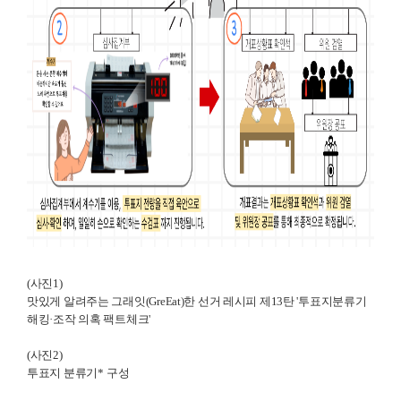
(사진1)
맛있게 알려주는 그래잇(GreEat)한 선거 레시피
제13탄 '투표지분류기
해킹·조작 의혹 팩트체크'
(사진2)
투표지 분류기
*
구성