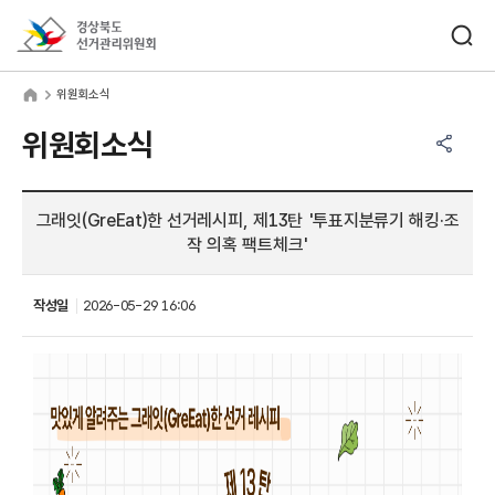
바로가기 메뉴
검색창 열기
경상북도선거관리위원회
원회소식
home
위원회소식
공유하기 메뉴
열기
위원회소식
그래잇(GreEat)한 선거레시피, 제13탄 '투표지분류기 해킹·조
작 의혹 팩트체크'
작성일
2026-05-29 16:06