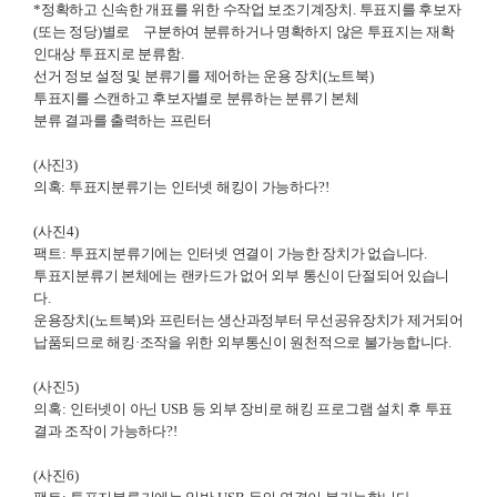
*
정확하고 신속한 개표를 위한 수작업 보조기계장치
.
투표지를 후보자
(
또는 정당
)
별로
구분하여 분류하거나 명확하지 않은 투표지는 재확
인대상 투표지로 분류함
.
선거 정보 설정 및 분류기를 제어하는 운용 장치
(
노트북
)
투표지를 스캔하고 후보자별로 분류하는 분류기 본체
분류 결과를 출력하는 프린터
(사진3)
의혹: 투표지분류기는
인터넷 해킹이 가능하다
?!
(사진4)
팩트:
투표지분류기에는
인터넷 연결이 가능한
장치가 없습니다
.
투표지분류기 본체에는 랜카드가 없어 외부 통신이 단절되어 있습니
다
.
운용장치
(
노트북
)
와 프린터는 생산과정부터 무선공유장치가 제거되어
납품되므로 해킹
·
조작을 위한
외부통신이 원천적으로 불가능합니다
.
(사진5)
의혹:
인터넷이 아닌
USB
등 외부 장비로 해킹
프로그램 설치 후 투표
결과 조작이 가능하다
?!
(사진6)