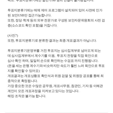
팩트:
투표지분류기에는 일반
USB
등의 연결이
불가능합니다
.
투표지분류기에는 매체 제어 프로그램이 설치되어 있어 사전에
인가
된
보안
USB
만 접근가능합니다
.
또한
,
정당
·
학계 등의 외부 전문가로 구성된 보안자문위원회의
사전
검
증
(
소스코드 확인 포함
)
을 거칩니다
.
(사진7)
또한
,
투표지분류기로 분류한 결과는
최종 개표결과가 아닙니다
.
투표지분류기운영부를 거친 투표지는
심사집계부로 넘어오게 되는
데
심사집계부에서 계수기를 이용
,
투표지 전량을
직접 육안으로
심사
·
확인 하며
,
일일히 손으로 확인하는 수검표 까지 진행됩니다
.
(
돈을 세는 은행 계수기와
비슷하지만 속도가 훨씬
느려 육안으로 투표
지를
확인할 수 있어요
)
개표결과는 개표상황표 확인석과 위원 검열
및 위원장 공표를 통해
최
종적으로 확정됩니다
.
가장 중요한 것은 수많은 공무원
,
개표사무원
,
참관인
,
기자 등 이해관
계인이 모든 개표과정을
지켜보고 있다는 것입니다
.
해킹
·
조작은 불가능 합니다
.