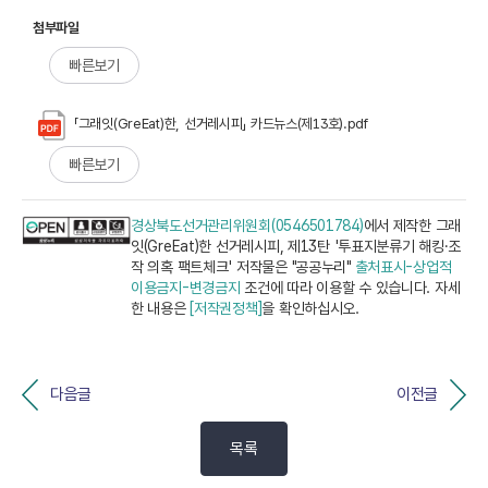
첨부파일
빠른보기
「그래잇(GreEat)한, 선거레시피」 카드뉴스(제13호).pdf
빠른보기
경상북도선거관리위원회(0546501784)
에서 제작한 그래
잇(GreEat)한 선거레시피, 제13탄 '투표지분류기 해킹·조
작 의혹 팩트체크' 저작물은 "공공누리"
출처표시-상업적
이용금지-변경금지
조건에 따라 이용할 수 있습니다. 자세
한 내용은
[저작권정책]
을 확인하십시오.
다음글
이전글
목록