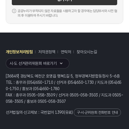
공공누리가 부착되지 않은 자료들을 사용하고자 할 경우에는 담당부서와 사전 협
의 후 이용하여 주시기 바랍니다.
개인정보처리방침
저작권정책
연락처
찾아오시는길
레이어
열기
시·도 선거관리위원회 바로가기
[36849] 경상북도 예천군 호명읍 행복1길 5, 정부경북지방합동청사 5~6층
TEL : 총무과 (054)650-1710 / 선거과 (054)650-1730 / 지도과 (054)65
0-1750 / 홍보과 (054)650-1780
FAX : 총무과 0505-058-3509 / 선거과 0505-058-3503 / 지도과 0505-
058-3505 / 홍보과 0505-058-3507
선거법질의·신고제보 : 국번없이
1390
(유료)
구·시·군위원회 전화번호 안내