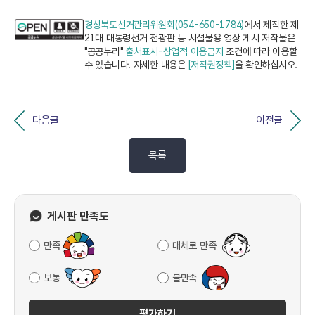
경상북도선거관리위원회(054-650-1784)
에서 제작한 제
21대 대통령선거 전광판 등 시설물용 영상 게시 저작물은
"공공누리"
출처표시-상업적 이용금지
조건에 따라 이용할
수 있습니다. 자세한 내용은
[저작권정책]
을 확인하십시오.
다음글
이전글
목록
게시판 만족도
만족
대체로 만족
보통
불만족
평가하기