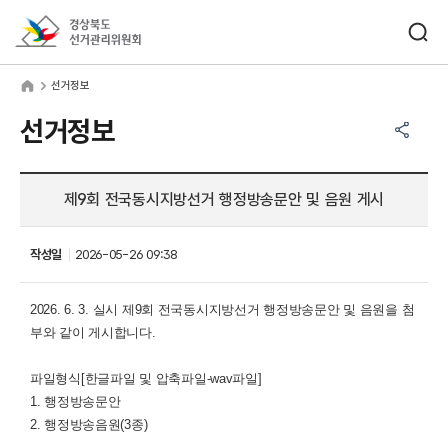
바로가기 메뉴
검색창 열기
경상북도선거관리위원회
거정보
home
선거정보
공유하기 메뉴
열기
선거정보
제9회 전국동시지방선거 행정방송문안 및 음원 게시
작성일
2026-05-26 09:38
2026. 6. 3. 실시 제9회 전국동시지방선거
행정방송문안 및 음원
을 첨
부와 같이 게시합니다.
파일형식[한글파일 및 압축파일-wav파일]
1. 행정방송
문안
2. 행정방송
음원(3종)