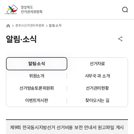
바로가기 메뉴
검색창 열기
경상북도선거관리위원회
주시선거관리위원회
home
경주시선거관리위원회
알림·소식
공유하기 메뉴
열기
알림·소식
알림·소식
선거자료
위원소개
사무국·과 소개
선거방송토론위원회
선거관리현황
이벤트게시판
찾아오시는 길
제9회 전국동시지방선거 선거비용 보전 안내서 원고파일 게시