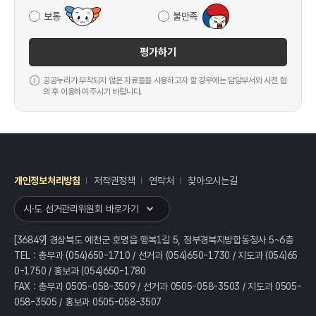
보통
불만족
평가하기
공공누리가 부착되지 않은 자료들을 사용하고자 할 경우에는 담당부서와 사전 협
의 후 이용하여 주시기 바랍니다.
개인정보처리방침
저작권정책
연락처
찾아오시는길
레이어
열기
시·도 선거관리위원회 바로가기
[36849] 경상북도 예천군 호명읍 행복1길 5, 정부경북지방합동청사 5~6층
TEL : 총무과 (054)650-1710 / 선거과 (054)650-1730 / 지도과 (054)65
0-1750 / 홍보과 (054)650-1780
FAX : 총무과 0505-058-3509 / 선거과 0505-058-3503 / 지도과 0505-
058-3505 / 홍보과 0505-058-3507