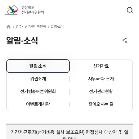
바로가기 메뉴
검색창 열기
경상북도선거관리위원회
주시선거관리위원회
home
경주시선거관리위원회
알림·소식
공유하기 메뉴
열기
알림·소식
알림·소식
선거자료
위원소개
사무국·과 소개
선거방송토론위원회
선거관리현황
이벤트게시판
찾아오시는 길
기간제근로자(선거비용 실사 보조요원) 면접심사 대상자 및 일