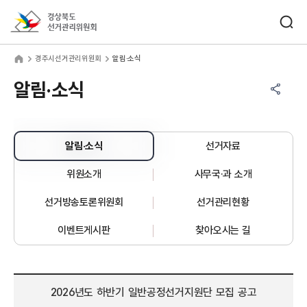
바로가기 메뉴
검색창 열기
경상북도선거관리위원회
주시선거관리위원회
home
경주시선거관리위원회
알림·소식
공유하기 메뉴
열기
알림·소식
알림·소식
선거자료
위원소개
사무국·과 소개
선거방송토론위원회
선거관리현황
이벤트게시판
찾아오시는 길
2026년도 하반기 일반공정선거지원단 모집 공고