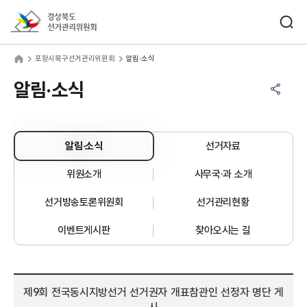
바로가기 메뉴
검색창 열기
경상북도선거관리위원회
항시북구선거관리위원회
home
포항시북구선거관리위원회
알림·소식
공유하기 메뉴
열기
알림·소식
알림·소식
선거자료
위원소개
사무국·과 소개
선거방송토론위원회
선거관리현황
이벤트게시판
찾아오시는 길
제9회 전국동시지방선거 선거권자 개표참관인 선정자 명단 게