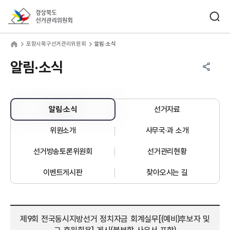
바로가기 메뉴
검색창 열기
경상북도선거관리위원회
항시북구선거관리위원회
home
포항시북구선거관리위원회
알림·소식
공유하기 메뉴
열기
알림·소식
알림·소식
선거자료
위원소개
사무국·과 소개
선거방송토론위원회
선거관리현황
이벤트게시판
찾아오시는 길
제9회 전국동시지방선거 정치자금 회계실무[(예비)후보자 및