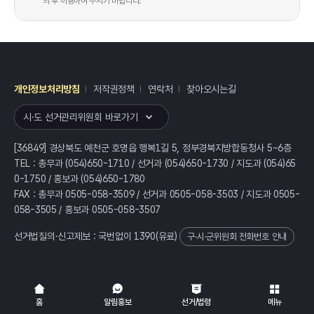
의 후 이용하여 주시기 바랍니다.
개인정보처리방침
저작권정책
연락처
찾아오시는길
레이어
열기
시·도 선거관리위원회 바로가기
[36849] 경상북도 예천군 호명읍 행복1길 5, 정부경북지방합동청사 5~6층
TEL : 총무과 (054)650-1710 / 선거과 (054)650-1730 / 지도과 (054)65
0-1750 / 홍보과 (054)650-1780
FAX : 총무과 0505-058-3509 / 선거과 0505-058-3503 / 지도과 0505-
058-3505 / 홍보과 0505-058-3507
선거법질의·신고제보 : 국번없이
1390
(유료)
구·시·군위원회 전화번호 안내
전체
열기/접기
홈
알림홍보
선거/법령
메뉴