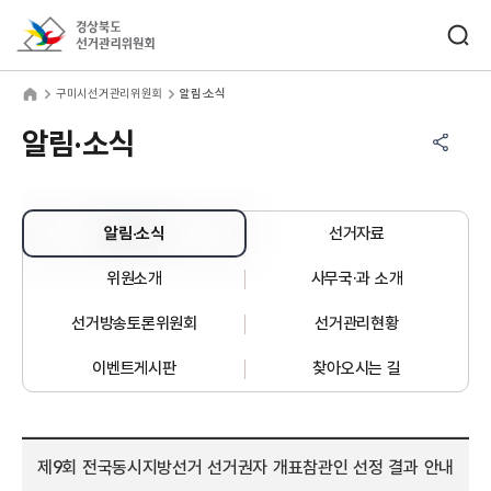
바로가기 메뉴
검색창 열기
경상북도선거관리위원회
미시선거관리위원회
home
구미시선거관리위원회
알림·소식
공유하기 메뉴
열기
알림·소식
알림·소식
선거자료
위원소개
사무국·과 소개
선거방송토론위원회
선거관리현황
이벤트게시판
찾아오시는 길
제9회 전국동시지방선거 선거권자 개표참관인 선정 결과 안내