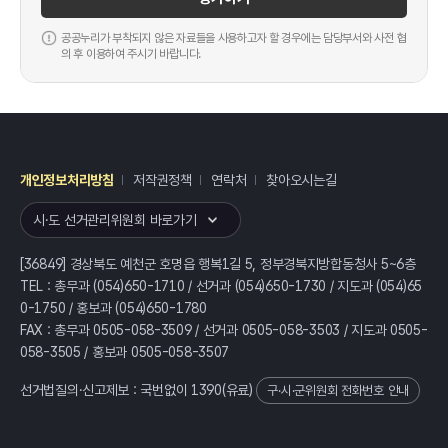
공공누리가 부착되지 않은 자료들을 사용하고자 할 경우에는 담당부서와 사전 협
의 후 이용하여 주시기 바랍니다.
개인정보처리방침
저작권정책
연락처
찾아오시는길
레이어
열기
시·도 선거관리위원회 바로가기
[36849] 경상북도 예천군 호명읍 행복1길 5, 정부경북지방합동청사 5~6층
TEL : 총무과 (054)650-1710 / 선거과 (054)650-1730 / 지도과 (054)65
0-1750 / 홍보과 (054)650-1780
FAX : 총무과 0505-058-3509 / 선거과 0505-058-3503 / 지도과 0505-
058-3505 / 홍보과 0505-058-3507
선거법질의·신고제보 : 국번없이
1390
(유료)
구·시·군위원회 전화번호 안내