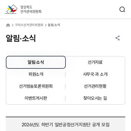
바로가기 메뉴
검색창 열기
경상북도선거관리위원회
미시선거관리위원회
home
구미시선거관리위원회
알림·소식
공유하기 메뉴
열기
알림·소식
알림·소식
선거자료
위원소개
사무국·과 소개
선거방송토론위원회
선거관리현황
이벤트게시판
찾아오시는 길
2026년도 하반기 일반공정선거지원단 공개 모집