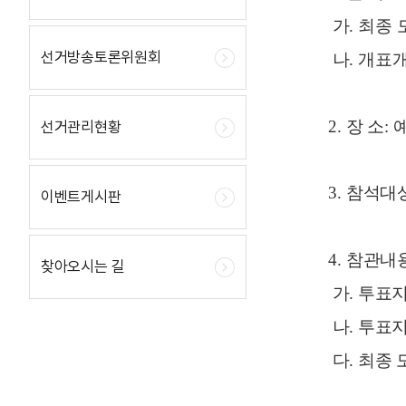
가
.
최종 
선거방송토론위원회
나
.
개표개
2.
장 소
:
선거관리현황
3.
참석대
이벤트게시판
4.
참관내
찾아오시는 길
가. 투표
나. 투표
다. 최종