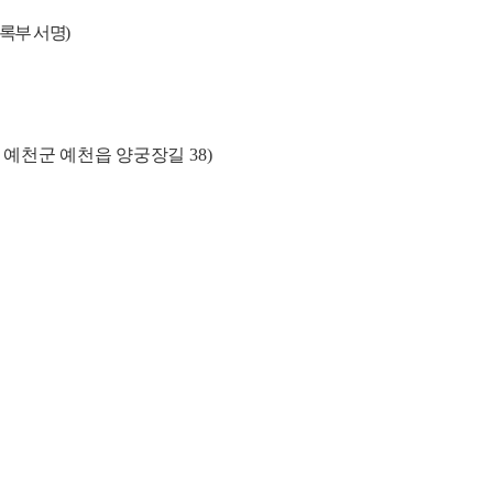
등록부 서명
)
 예천군 예천읍 양궁장길
38)