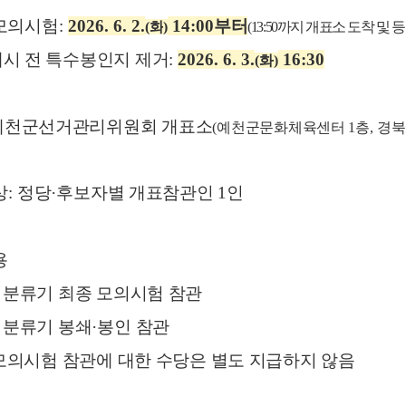
모의시험
:
2026. 6. 2.
14:00
부터
(
화
)
(13:50
까지 개표소 도착 및 
시 전 특수봉인지 제거
:
2026. 6. 3.
16:30
(
화
)
예천군선거관리위원회 개표소
(
예천군문화체육센터
1
층
,
경북
상
:
정당
·
후보자별 개표참관인
1
인
용
지분류기 최종 모의시험 참관
지분류기 봉쇄
·
봉인 참관
 모의시험 참관에 대한 수당은 별도 지급하지 않음