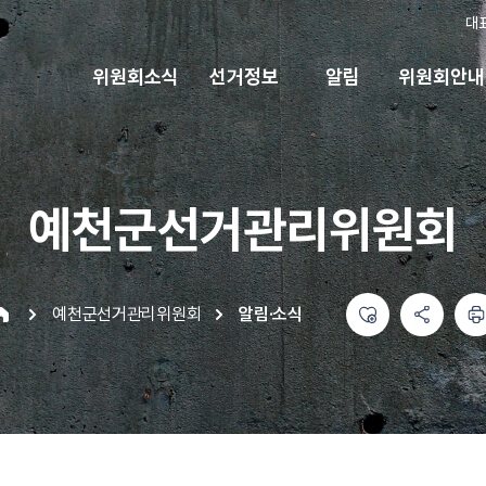
대
위원회소식
선거정보
알림
위원회안내
예천군선거관리위원회
좋아요
공유하기 메뉴
열기
인쇄하기
예천군선거관리위원회
알림·소식