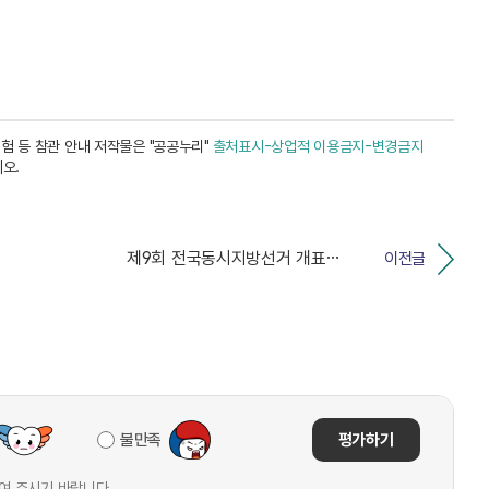
 등 참관 안내 저작물은 "공공누리"
출처표시-상업적 이용금지-변경금지
오.
제9회 전국동시지방선거 개표관람증 및 취재·보도증 배부...
이전글
불만족
평가하기
여 주시기 바랍니다.