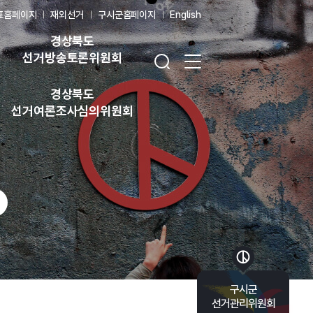
표홈페이지
재외선거
구시군홈페이지
English
경상북도
검색창 열기
전체 메뉴 열기
선거방송토론위원회
경상북도
선거여론조사심의위원회
바로가기 목록 열기
구시군
선거관리위원회