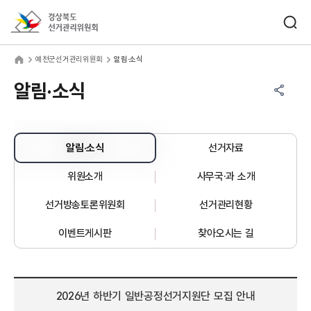
바로가기 메뉴
검색창 열기
경상북도선거관리위원회
천군선거관리위원회
home
예천군선거관리위원회
알림·소식
공유하기 메뉴
열기
알림·소식
알림·소식
선거자료
위원소개
사무국·과 소개
선거방송토론위원회
선거관리현황
이벤트게시판
찾아오시는 길
2026년 하반기 일반공정선거지원단 모집 안내