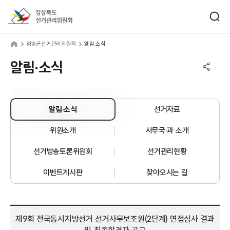
바로가기 메뉴
검색창 열기
경상북도선거관리위원회
송군선거관리위원회
home
청송군선거관리위원회
알림·소식
공유하기 메뉴
열기
알림·소식
알림·소식
선거자료
위원소개
사무국·과 소개
선거방송토론위원회
선거관리현황
이벤트게시판
찾아오시는 길
제9회 전국동시지방선거 선거사무보조원(2단계) 면접심사 결과