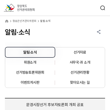
바로가기 메뉴
검색창 열기
경상북도선거관리위원회
송군선거관리위원회
home
청송군선거관리위원회
알림·소식
공유하기 메뉴
열기
알림·소식
알림·소식
선거자료
위원소개
사무국·과 소개
선거방송토론위원회
선거관리현황
이벤트게시판
찾아오시는 길
문경시장선거 후보자토론회 개최 공표