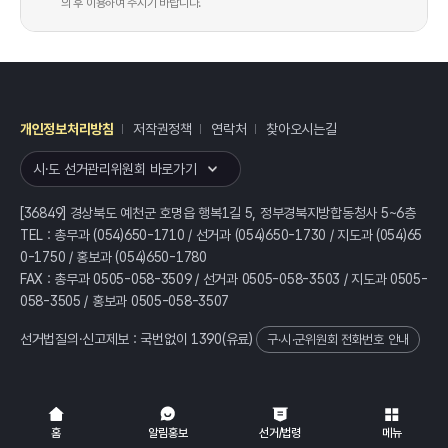
의 후 이용하여 주시기 바랍니다.
개인정보처리방침
저작권정책
연락처
찾아오시는길
레이어
열기
시·도 선거관리위원회 바로가기
[36849] 경상북도 예천군 호명읍 행복1길 5, 정부경북지방합동청사 5~6층
TEL : 총무과 (054)650-1710 / 선거과 (054)650-1730 / 지도과 (054)65
0-1750 / 홍보과 (054)650-1780
FAX : 총무과 0505-058-3509 / 선거과 0505-058-3503 / 지도과 0505-
058-3505 / 홍보과 0505-058-3507
선거법질의·신고제보 : 국번없이
1390
(유료)
구·시·군위원회 전화번호 안내
전체
열기/접기
홈
알림홍보
선거/법령
메뉴