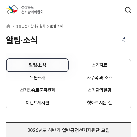
바로가기 메뉴
검색창 열기
경상북도선거관리위원회
송군선거관리위원회
home
청송군선거관리위원회
알림·소식
공유하기 메뉴
열기
알림·소식
알림·소식
선거자료
위원소개
사무국·과 소개
선거방송토론위원회
선거관리현황
이벤트게시판
찾아오시는 길
2026년도 하반기 일반공정선거지원단 모집