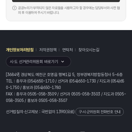
공공누리가 부착되지 않은 자료들을 사용하고자 할 경우에는 담당부서와 사전 협
의 후 이용하여 주시기 바랍니다.
개인정보처리방침
저작권정책
연락처
찾아오시는길
레이어
열기
시·도 선거관리위원회 바로가기
[36849] 경상북도 예천군 호명읍 행복1길 5, 정부경북지방합동청사 5~6층
TEL : 총무과 (054)650-1710 / 선거과 (054)650-1730 / 지도과 (054)65
0-1750 / 홍보과 (054)650-1780
FAX : 총무과 0505-058-3509 / 선거과 0505-058-3503 / 지도과 0505-
058-3505 / 홍보과 0505-058-3507
선거법질의·신고제보 : 국번없이
1390
(유료)
구·시·군위원회 전화번호 안내
전체
열기/접기