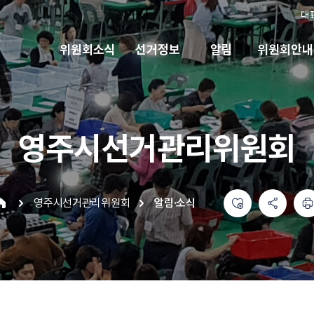
대
위원회소식
선거정보
알림
위원회안내
영주시선거관리위원회
좋아요
공유하기 메뉴
열기
인쇄하기
영주시선거관리위원회
알림·소식