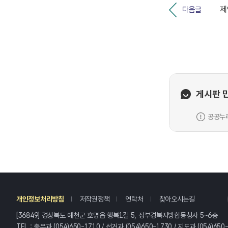
다음글
게시판 
공공누리
레
개인정보처리방침
저작권정책
연락처
찾아오시는길
[36849] 경상북도 예천군 호명읍 행복1길 5, 정부경북지방합동청사 5~6층
TEL : 총무과 (054)650-1710 / 선거과 (054)650-1730 / 지도과 (054)650