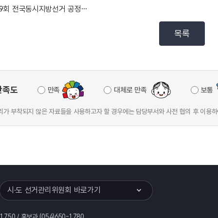
제9회 전국동시지방선거 공정선거지원단 최종 합격자 게시
목록
만족도
만족
대체로 만족
보통
가 부착되지 않은 자료들을 사용하고자 할 경우에는 담당부서와 사전 협의 후 이용하
이어
열기
시·도 선거관리위원회 바로가기
-1750 / 홍보과 (054)650-1780