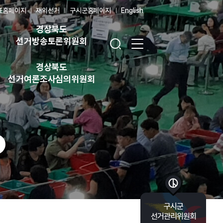
표홈페이지
재외선거
구시군홈페이지
English
경상북도
검색창 열기
전체 메뉴 열기
선거방송토론위원회
경상북도
선거여론조사심의위원회
바로가기 목록 열기
구시군
선거관리위원회