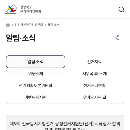
바로가기 메뉴
검색창 열기
경상북도선거관리위원회
천시선거관리위원회
home
김천시선거관리위원회
알림·소식
공유하기 메뉴
열기
알림·소식
알림·소식
선거자료
위원소개
사무국·과 소개
선거방송토론위원회
선거관리현황
이벤트게시판
찾아오시는 길
제9회 전국동시지방선거 공정선거지원단(선거) 서류심사 합격