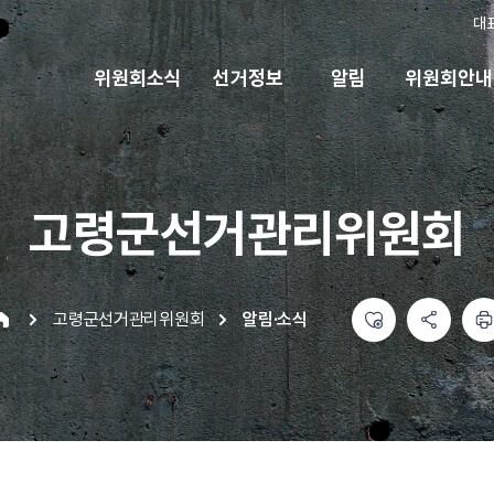
대
위원회소식
선거정보
알림
위원회안내
고령군선거관리위원회
좋아요
공유하기 메뉴
열기
인쇄하기
고령군선거관리위원회
알림·소식