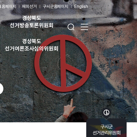
표홈페이지
재외선거
구시군홈페이지
English
경상북도
검색창 열기
전체 메뉴 열기
선거방송토론위원회
경상북도
선거여론조사심의위원회
바로가기 목록 열기
구시군
선거관리위원회