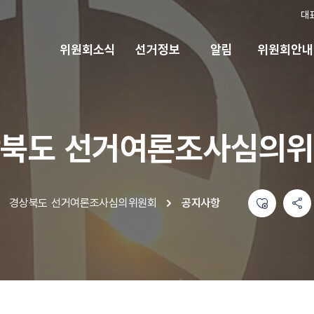
대
위원회소식
선거정보
알림
위원회안내
북도 선거여론조사심의
좋아요
공유하기 메뉴
열기
경상북도 선거여론조사심의위원회
공지사항