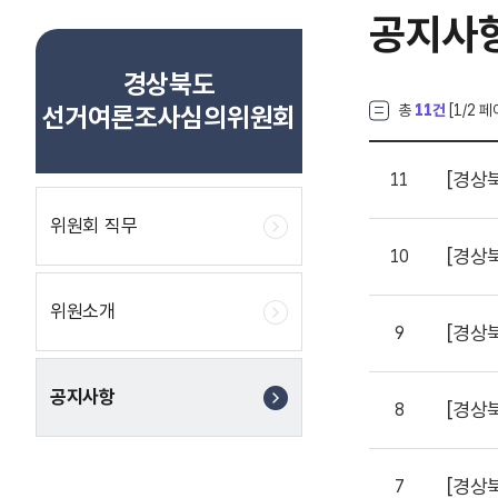
공지사
경상북도
선거여론조사심의위원회
총
11건
[
1
/2 페
[경상
11
위원회 직무
[경상
10
위원소개
[경상
9
공지사항
[경상
8
[경상
7