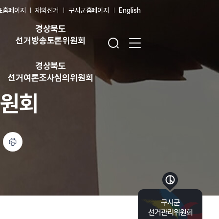
표홈페이지
재외선거
구시군홈페이지
English
경상북도
검색창 열기
전체 메뉴 열기
선거방송토론위원회
경상북도
선거여론조사심의위원회
위원회
인쇄하기
바로가기 목록 열기
구시군
선거관리위원회