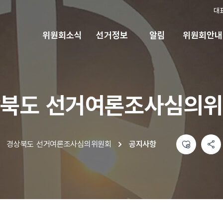
대
위원회소식
선거정보
알림
위원회안내
북도 선거여론조사심의
좋아요
공유하기 메뉴
열기
경상북도 선거여론조사심의위원회
공지사항