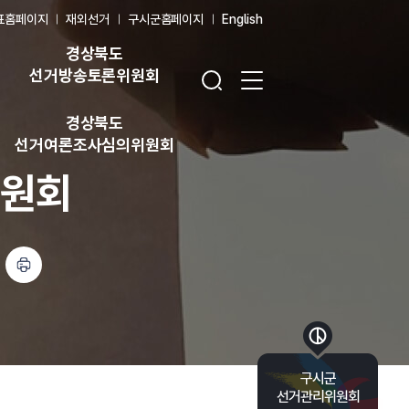
표홈페이지
재외선거
구시군홈페이지
English
경상북도
검색창 열기
전체 메뉴 열기
선거방송토론위원회
경상북도
선거여론조사심의위원회
위원회
인쇄하기
바로가기 목록 열기
구시군
선거관리위원회