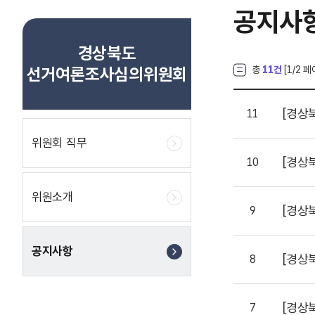
공지사
경상북도
선거여론조사심의위원회
총
11건
[
1
/2 페
[경상
11
위원회 직무
[경상
10
위원소개
[경상
9
공지사항
[경상
8
[경상
7