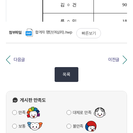
합격자 명단(여심위).hwp
첨부파일
빠른보기
다음글
이전글
목록
게시판 만족도
만족
대체로 만족
보통
불만족