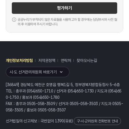
평가하기
공공누리가 부착되지 않은 자료들을 사용하고자 할 경우에는 담당부서와 사전 협
의 후 이용하여 주시기 바랍니다.
개인정보처리방침
저작권정책
연락처
찾아오시는길
레이어
열기
시·도 선거관리위원회 바로가기
[36849] 경상북도 예천군 호명읍 행복1길 5, 정부경북지방합동청사 5~6층
TEL : 총무과 (054)650-1710 / 선거과 (054)650-1730 / 지도과 (054)65
0-1750 / 홍보과 (054)650-1780
FAX : 총무과 0505-058-3509 / 선거과 0505-058-3503 / 지도과 0505-
058-3505 / 홍보과 0505-058-3507
선거법질의·신고제보 : 국번없이
1390
(유료)
구·시·군위원회 전화번호 안내