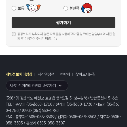
보통
불만족
평가하기
공공누리가 부착되지 않은 자료들을 사용하고자 할 경우에는 담당부서와 사전 협
의 후 이용하여 주시기 바랍니다.
개인정보처리방침
저작권정책
연락처
찾아오시는길
레이어
열기
시·도 선거관리위원회 바로가기
[36849] 경상북도 예천군 호명읍 행복1길 5, 정부경북지방합동청사 5~6층
TEL : 총무과 (054)650-1710 / 선거과 (054)650-1730 / 지도과 (054)65
0-1750 / 홍보과 (054)650-1780
FAX : 총무과 0505-058-3509 / 선거과 0505-058-3503 / 지도과 0505-
058-3505 / 홍보과 0505-058-3507