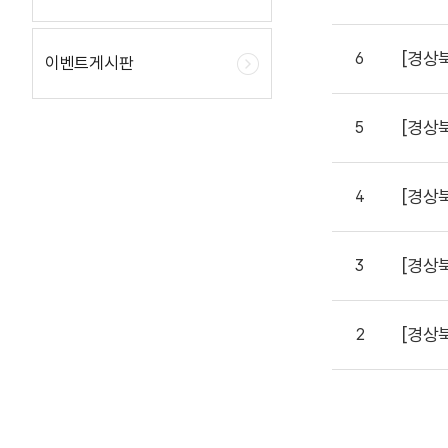
[경상
6
이벤트게시판
[경상
5
[경상
4
[경상
3
[경상
2