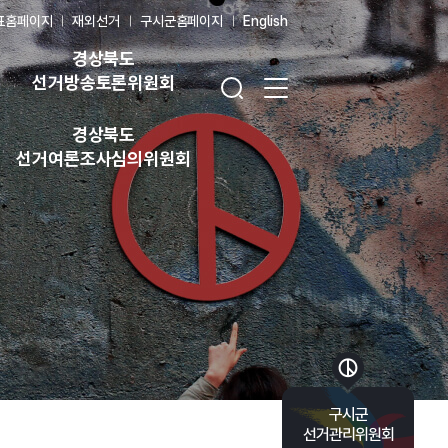
표홈페이지
재외선거
구시군홈페이지
English
경상북도
검색창 열기
전체 메뉴 열기
선거방송토론위원회
경상북도
선거여론조사심의위원회
바로가기 목록 열기
구시군
선거관리위원회