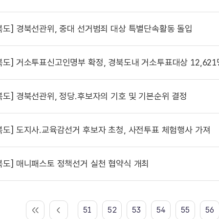
북도]
경북선관위, 중대 선거범죄 대상 특별단속활동 돌입
북도]
거소투표신고인명부 확정, 경북도내 거소투표대상 12,621
북도]
경북선관위, 정당.후보자의 기호 및 기본순위 결정
북도]
도지사.교육감선거 후보자 초청, 사전투표 체험행사 가져
북도]
매니패스토 정책선거 실천 협약식 개최
51
52
53
54
55
56