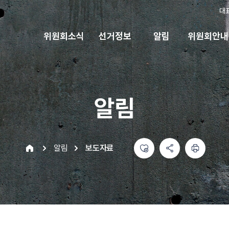
대
위원회소식
선거정보
알림
위원회안내
알림
좋아요
공유하기 메뉴
열기
인쇄하기
home
알림
보도자료