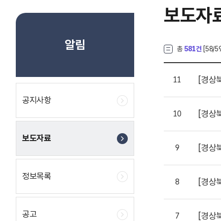
보도자
알림
총
581건
[
58
/5
[경상
11
공지사항
[경상
10
보도자료
[경상
9
정보목록
[경상
8
공고
[경상
7