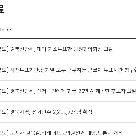
료
9 페이지]
북도]
경북선관위, 대리 거소투표한 당원협의회장 고발
북도]
사전투표기간.선거일 모두 근무하는 근로자 투표시간 청구할
북도]
경북선관위, 선거구민에게 현금 20만원 제공한 후보자 고
북도]
경북지역, 선거인수 2,211,734명 확정
북도]
도지사.교육감.비례대표도의원선거 대담.토론회 개최