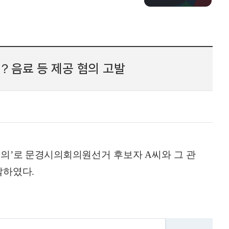
？음료 등 제공 혐의 고발
혐의
’
로 문경
시의회
의원선거 후보자
A
씨와 그 관
발하였다
.