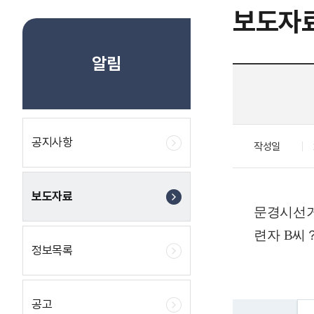
보도자
알림
공지사항
작성일
보도자료
문경시선
련자
B
씨
정보목록
공고