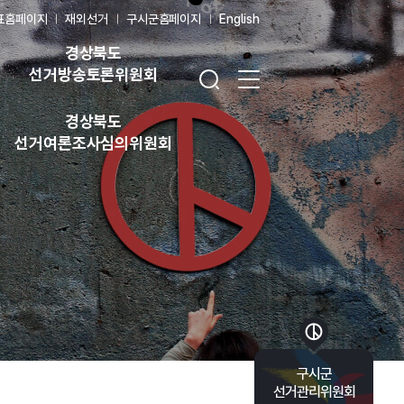
표홈페이지
재외선거
구시군홈페이지
English
경상북도
검색창 열기
전체 메뉴 열기
선거방송토론위원회
경상북도
선거여론조사심의위원회
바로가기 목록 열기
구시군
선거관리위원회