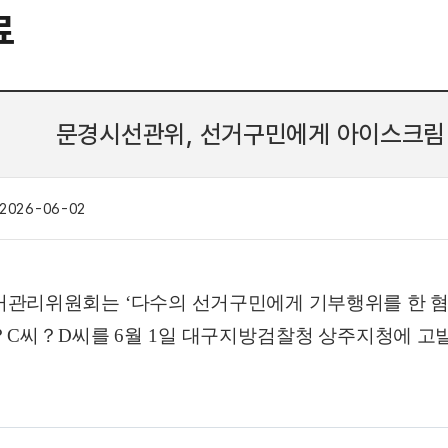
료
문경시선관위, 선거구민에게 아이스크림
2026-06-02
거관리위원회는
‘
다수의 선거구민에게 기부행위를 한 
？
C
씨
？
D
씨를
6
월
1
일 대구지방검찰청
상주지청에 고