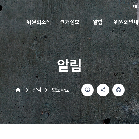
대
위원회소식
선거정보
알림
위원회안내
알림
좋아요
공유하기 메뉴
열기
인쇄하기
home
알림
보도자료