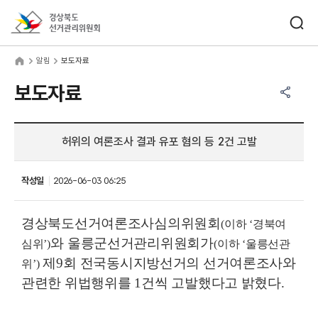
바로가기 메뉴
검색창 열기
경상북도선거관리위원회
림
home
알림
보도자료
공유하기 메뉴
열기
보도자료
허위의 여론조사 결과 유포 혐의 등 2건 고발
작성일
2026-06-03 06:25
경상북도선거여론조사심의위원회
(
이하
‘
경북여
와 울릉군선거관리위원회가
심위
’
)
(
이하
‘
울릉선관
제
9
회 전국동시지방선거의 선거여론조사와
위
’
)
관련한 위법행위를
1
건씩 고발했다고 밝혔다
.