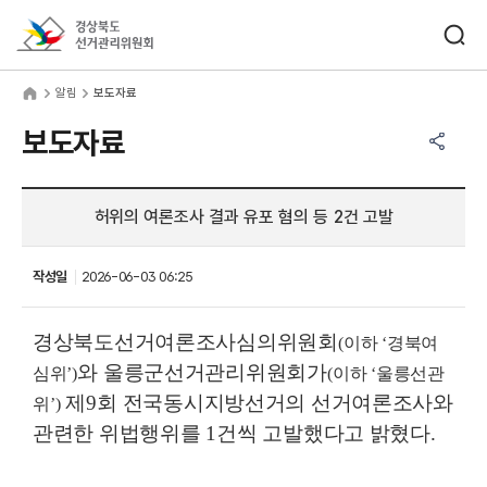
바로가기 메뉴
검색창 열기
경상북도선거관리위원회
림
home
알림
보도자료
공유하기 메뉴
열기
보도자료
허위의 여론조사 결과 유포 혐의 등 2건 고발
작성일
2026-06-03 06:25
경상북도선거여론조사심의위원회
(
이하
‘
경북여
와 울릉군선거관리위원회가
심위
’
)
(
이하
‘
울릉선관
제
9
회 전국동시지방선거의 선거여론조사와
위
’
)
관련한 위법행위를
1
건씩 고발했다고 밝혔다
.