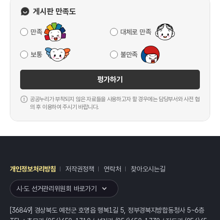
게시판 만족도
만족
대체로 만족
보통
불만족
평가하기
공공누리가 부착되지 않은 자료들을 사용하고자 할 경우에는 담당부서와 사전 협
의 후 이용하여 주시기 바랍니다.
개인정보처리방침
저작권정책
연락처
찾아오시는길
레이어
열기
시·도 선거관리위원회 바로가기
[36849] 경상북도 예천군 호명읍 행복1길 5, 정부경북지방합동청사 5~6층