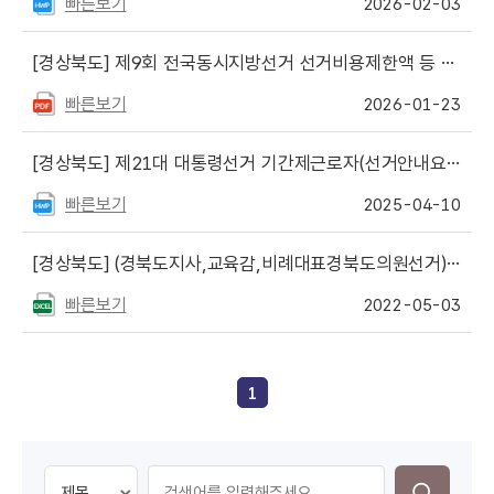
빠른보기
2026-02-03
[경상북도]
제9회 전국동시지방선거 선거비용제한액 등 공고
빠른보기
2026-01-23
[경상북도]
제21대 대통령선거 기간제근로자(선거안내요원, 모니터·분석요원) 채용 공고
빠른보기
2025-04-10
[경상북도]
(경북도지사,교육감,비례대표경북도의원선거)정당·후보자의 선거벽보 등 작성·제출수량 등 안내
빠른보기
2022-05-03
1