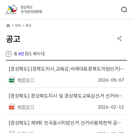
바로가기 메뉴
검색창 열기
경상북도선거관리위원회
림
home
알림
공고
공유하기 메뉴
열기
공고
총
6건
[
0
/1 페이지]
[경상북도]
(경북도지사,교육감,비례대표경북도의원선거)정당·후보자의 선거벽보 등 작성·제출수량 등 안내
빠른보기
2026-05-07
[경상북도]
경상북도지사 및 경상북도교육감선거 선거비용제한액 등 변경 공고
빠른보기
2026-02-12
[경상북도]
제9회 전국동시지방선거 선거비용제한액 공고 내역