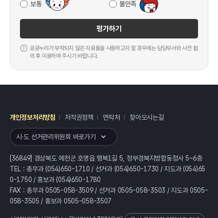
보통
불만족
평가하기
공공누리가 부착되지 않은 자료들을 사용하고자 할 경우에는 담당부서와 사전 협
의 후 이용하여 주시기 바랍니다.
개인정보처리방침
저작권정책
연락처
찾아오시는길
레이어
열기
시·도 선거관리위원회 바로가기
[36849] 경상북도 예천군 호명읍 행복1길 5, 정부경북지방합동청사 5~6층
TEL : 총무과 (054)650-1710 / 선거과 (054)650-1730 / 지도과 (054)65
0-1750 / 홍보과 (054)650-1780
FAX : 총무과 0505-058-3509 / 선거과 0505-058-3503 / 지도과 0505-
058-3505 / 홍보과 0505-058-3507