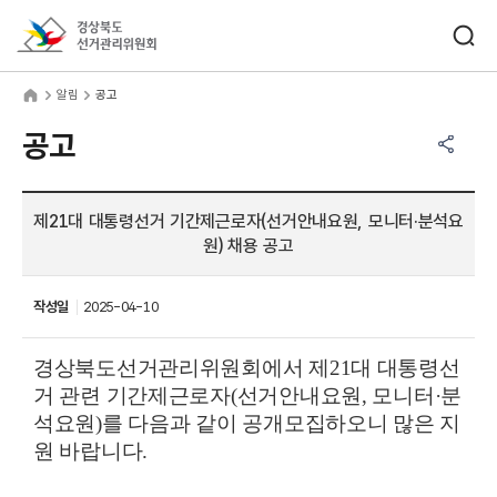
바로가기 메뉴
검색창 열기
경상북도선거관리위원회
림
home
알림
공고
공유하기 메뉴
열기
공고
제21대 대통령선거 기간제근로자(선거안내요원, 모니터·분석요
원) 채용 공고
작성일
2025-04-10
경상북도선거관리위원회에서
제21대 대통령선
거 관련 기간제근로자(선거안내요원, 모니터·분
석요원)
를
다음과 같이 공개모집하오니 많은 지
원 바랍니다.