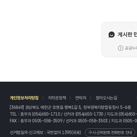
게시판 
공공누리
레
개인정보처리방침
저작권정책
연락처
찾아오시는길
[36849] 경상북도 예천군 호명읍 행복1길 5, 정부경북지방합동청사 5~6층
TEL : 총무과 (054)650-1710 / 선거과 (054)650-1730 / 지도과 (054)650
FAX : 총무과 0505-058-3509 / 선거과 0505-058-3503 / 지도과 0505-
선거법질의·신고제보 : 국번없이
1390
(유료)
구·시·군위원회 전화번호 안내