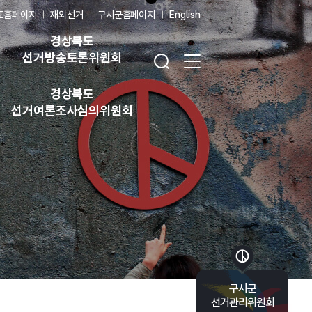
표홈페이지
재외선거
구시군홈페이지
English
경상북도
검색창 열기
전체 메뉴 열기
선거방송토론위원회
경상북도
선거여론조사심의위원회
바로가기 목록 열기
구시군
선거관리위원회