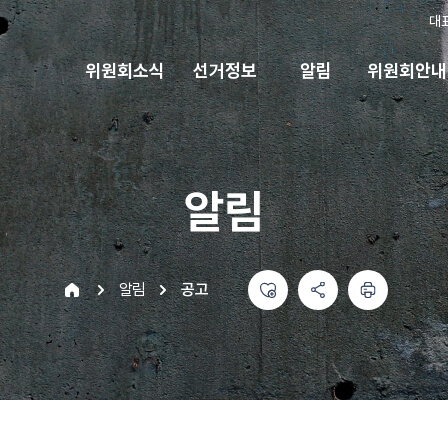
대
위원회소식
선거정보
알림
위원회안내
알림
좋아요
공유하기 메뉴
열기
인쇄하기
home
알림
공고