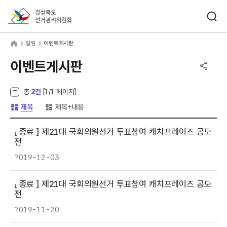
바로가기 메뉴
검색창 열기
경상북도선거관리위원회
림
home
알림
이벤트게시판
공유하기 메뉴
열기
이벤트게시판
총
2건
[
1
/1 페이지]
게시글 목록 형태 -
게시글 목록 형태 -
제목
제목+내용
[ 종료 ]
제21대 국회의원선거 투표참여 캐치프레이즈 공모
전
2019-12-03
[ 종료 ]
제21대 국회의원선거 투표참여 캐치프레이즈 공모
전
2019-11-20