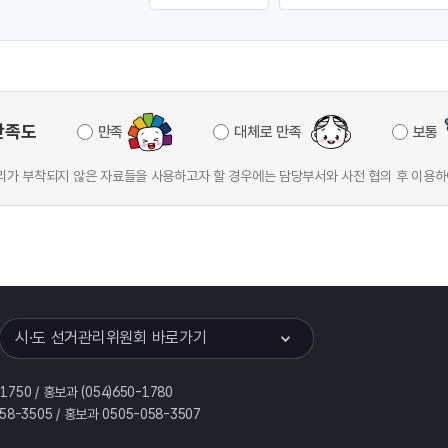
만족도
만족
대체로 만족
보통
가 부착되지 않은 자료들을 사용하고자 할 경우에는 담당부서와 사전 협의 후 이용하
이어
열기
시·도 선거관리위원회 바로가기
-1750 / 홍보과 (054)650-1780
058-3505 / 홍보과 0505-058-3507