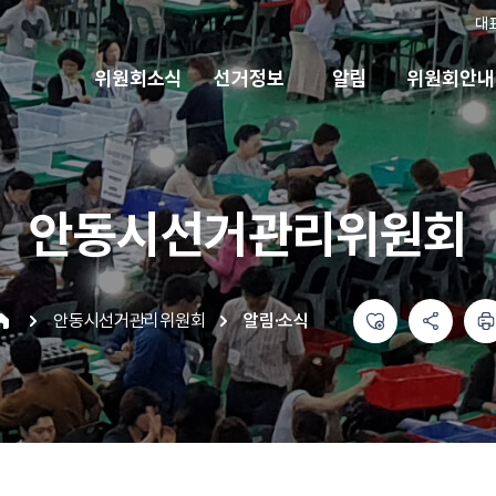
대
위원회소식
선거정보
알림
위원회안내
안동시선거관리위원회
좋아요
공유하기 메뉴
열기
인쇄하기
안동시선거관리위원회
알림·소식