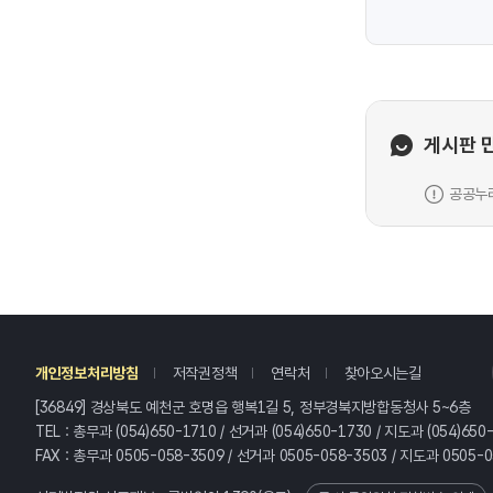
게시판 
공공누리
레
개인정보처리방침
저작권정책
연락처
찾아오시는길
[36849] 경상북도 예천군 호명읍 행복1길 5, 정부경북지방합동청사 5~6층
TEL : 총무과 (054)650-1710 / 선거과 (054)650-1730 / 지도과 (054)650
FAX : 총무과 0505-058-3509 / 선거과 0505-058-3503 / 지도과 0505-