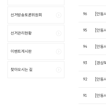
[안동
96
선거방송토론위원회
[안동
95
선거관리현황
[안동
94
이벤트게시판
[경상
93
찾아오시는 길
[안동
92
[안동
91