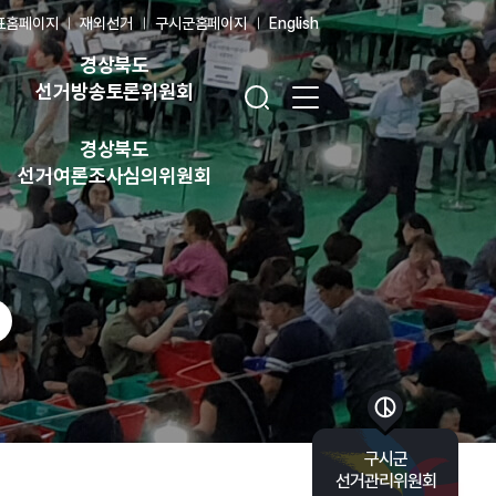
표홈페이지
재외선거
구시군홈페이지
English
경상북도
검색창 열기
전체 메뉴 열기
선거방송토론위원회
경상북도
선거여론조사심의위원회
바로가기 목록 열기
구시군
선거관리위원회