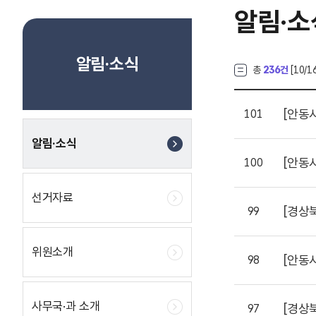
알림·소
알림·소식
총
236건
[
10
/1
[안동
101
알림·소식
[안동
100
선거자료
[경상
99
위원소개
[안동
98
사무국·과 소개
[경상
97