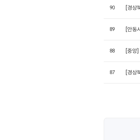
[경상
90
[안동
89
[중앙]
88
[경상
87