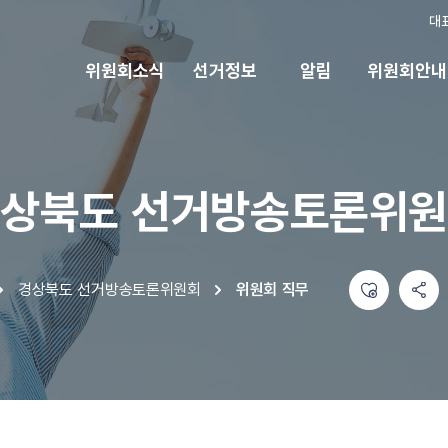
대
위원회소식
선거정보
알림
위원회안내
상북도 선거방송토론위
좋아요
공유하기 메뉴
열기
경상북도 선거방송토론위원회
위원회 직무