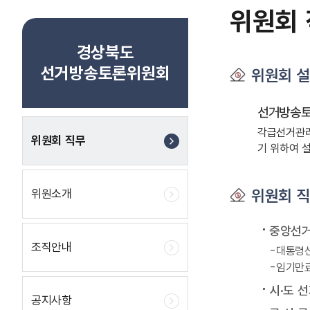
위원회
경상북도
선거방송토론위원회
위원회 
선거방송
각급선거관리
위원회 직무
기 위하여 
위원회 
위원소개
중앙선
조직안내
대통령선
임기만료
시·도 
공지사항