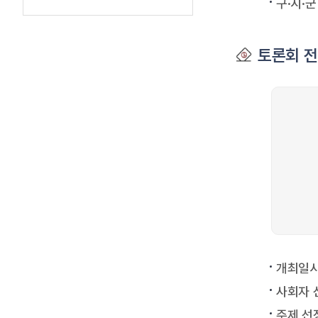
구·시·
토론회 
개최일시
사회자 
주제 선