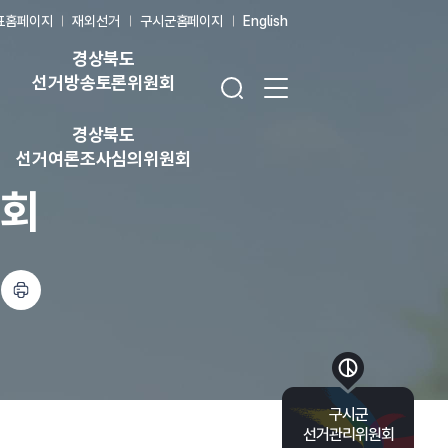
표홈페이지
재외선거
구시군홈페이지
English
경상북도
검색창 열기
전체 메뉴 열기
선거방송토론위원회
경상북도
선거여론조사심의위원회
원회
인쇄하기
바로가기 목록 열기
구시군
선거관리위원회