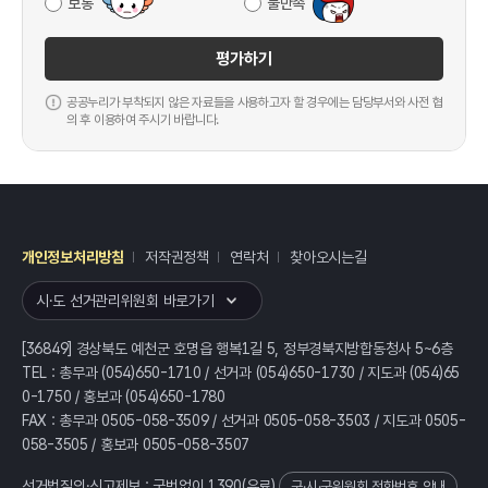
보통
불만족
평가하기
공공누리가 부착되지 않은 자료들을 사용하고자 할 경우에는 담당부서와 사전 협
의 후 이용하여 주시기 바랍니다.
개인정보처리방침
저작권정책
연락처
찾아오시는길
레이어
열기
시·도 선거관리위원회 바로가기
[36849] 경상북도 예천군 호명읍 행복1길 5, 정부경북지방합동청사 5~6층
TEL : 총무과 (054)650-1710 / 선거과 (054)650-1730 / 지도과 (054)65
0-1750 / 홍보과 (054)650-1780
FAX : 총무과 0505-058-3509 / 선거과 0505-058-3503 / 지도과 0505-
058-3505 / 홍보과 0505-058-3507
선거법질의·신고제보 : 국번없이
1390
(유료)
구·시·군위원회 전화번호 안내