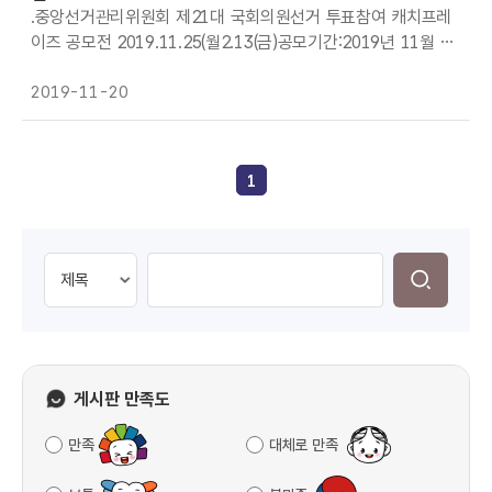
이지(htt://www.ec.go.kr)내 공모전 배너 클릭 후 접수 공모결
.중앙선거관리위원회 제21대 국회의원선거 투표참여 캐치프레
과:2019년 12
이즈 공모전 2019.11.25(월2.13(금)공모기간:2019년 11월 25
일(월2월 13일(금 3주간 참가자격:대한민국 국민 누구나 공모주
제:투표효능감을 높이는 투표참여 홍보 * 유권자의 마음을 움직
2019-11-20
여서 자발적 투표참여를 유도하는 내용 시상내역:총240만원1)
최우수상(1명 50만원 상당 상품권2)우수상(3명 30만원 상당 상
품권3)장려상명 5만원 상당 상품권 접수방법:중앙선관위 홈페
1
이지(htt://www.ec.go.kr)내 공모전 배너 클릭 후 접수 공모결
과:2019년 1
게시판 만족도
만족
대체로 만족