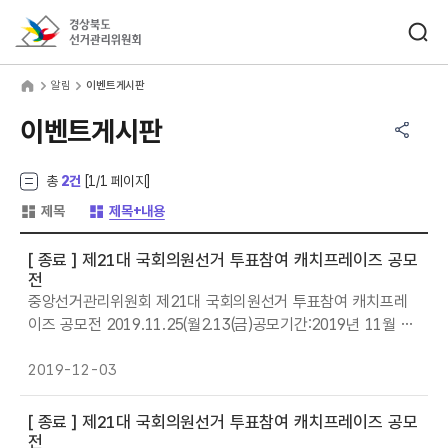
바로가기 메뉴
검색창 열기
경상북도선거관리위원회
림
home
알림
이벤트게시판
공유하기 메뉴
열기
이벤트게시판
총
2건
[
1
/1 페이지]
게시글 목록 형태 -
게시글 목록 형태 -
제목
제목+내용
[ 종료 ]
제21대 국회의원선거 투표참여 캐치프레이즈 공모
전
중앙선거관리위원회 제21대 국회의원선거 투표참여 캐치프레
이즈 공모전 2019.11.25(월2.13(금)공모기간:2019년 11월 25
일(월2월 13일(금 3주간 참가자격:대한민국 국민 누구나 공모주
제:투표효능감을 높이는 투표참여 홍보 * 유권자의 마음을 움직
2019-12-03
여서 자발적 투표참여를 유도하는 내용 시상내역:총240만원1)
최우수상(1명 50만원 상당 상품권2)우수상(3명 30만원 상당 상
[ 종료 ]
제21대 국회의원선거 투표참여 캐치프레이즈 공모
품권3)장려상명 5만원 상당 상품권 접수방법:중앙선관위 홈페
전