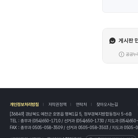
게시판 
공공누리
레
개인정보처리방침
저작권정책
연락처
찾아오시는길
[36849] 경상북도 예천군 호명읍 행복1길 5, 정부경북지방합동청사 5~6층
TEL : 총무과 (054)650-1710 / 선거과 (054)650-1730 / 지도과 (054)650
FAX : 총무과 0505-058-3509 / 선거과 0505-058-3503 / 지도과 0505-