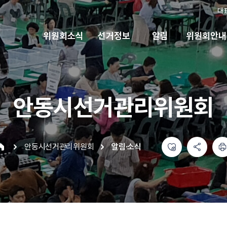
대
위원회소식
선거정보
알림
위원회안내
안동시선거관리위원회
좋아요
공유하기 메뉴
열기
인쇄하기
안동시선거관리위원회
알림·소식