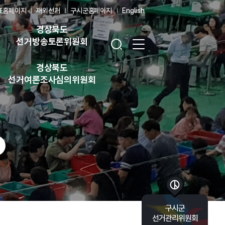
표홈페이지
재외선거
구시군홈페이지
English
경상북도
검색창 열기
전체 메뉴 열기
선거방송토론위원회
경상북도
선거여론조사심의위원회
바로가기 목록 열기
구시군
선거관리위원회