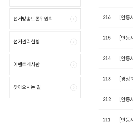
[안동
216
선거방송토론위원회
[안동
215
선거관리현황
[안동
214
이벤트게시판
[경상
213
찾아오시는 길
[안동
212
[안동
211