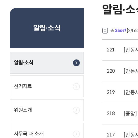
알림·소
알림·소식
총
236건
[
2
/16
[안동
221
알림·소식
[안동
220
선거자료
[안동
219
위원소개
[중앙]
218
사무국·과 소개
[안동
217