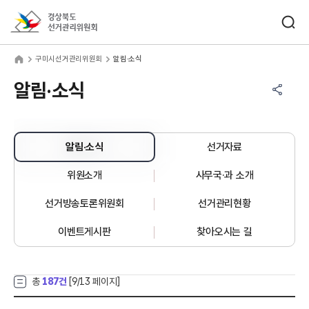
바로가기 메뉴
검색창 열기
경상북도선거관리위원회
미시선거관리위원회
home
구미시선거관리위원회
알림·소식
공유하기 메뉴
열기
알림·소식
알림·소식
선거자료
위원소개
사무국·과 소개
선거방송토론위원회
선거관리현황
이벤트게시판
찾아오시는 길
총
187건
[
9
/13 페이지]