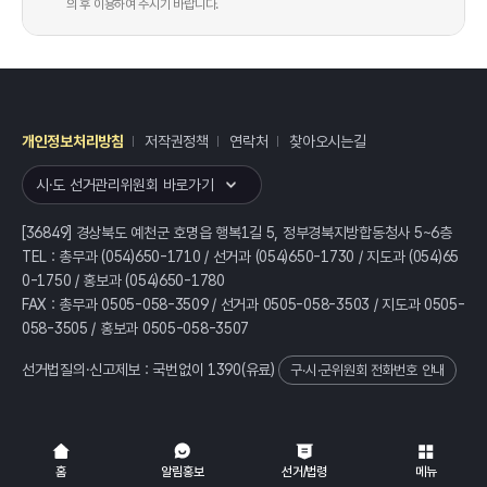
의 후 이용하여 주시기 바랍니다.
개인정보처리방침
저작권정책
연락처
찾아오시는길
레이어
열기
시·도 선거관리위원회 바로가기
[36849] 경상북도 예천군 호명읍 행복1길 5, 정부경북지방합동청사 5~6층
TEL : 총무과 (054)650-1710 / 선거과 (054)650-1730 / 지도과 (054)65
0-1750 / 홍보과 (054)650-1780
FAX : 총무과 0505-058-3509 / 선거과 0505-058-3503 / 지도과 0505-
058-3505 / 홍보과 0505-058-3507
선거법질의·신고제보 : 국번없이
1390
(유료)
구·시·군위원회 전화번호 안내
전체
열기/접기
홈
알림홍보
선거/법령
메뉴