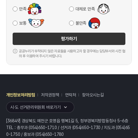
만족
대체로 만족
보통
불만족
평가하기
공공누리가 부착되지 않은 자료들을 사용하고자 할 경우에는 담당부서와 사전 협
의 후 이용하여 주시기 바랍니다.
개인정보처리방침
저작권정책
연락처
찾아오시는길
레이어
열기
시·도 선거관리위원회 바로가기
[36849] 경상북도 예천군 호명읍 행복1길 5, 정부경북지방합동청사 5~6층
TEL : 총무과 (054)650-1710 / 선거과 (054)650-1730 / 지도과 (054)65
0-1750 / 홍보과 (054)650-1780