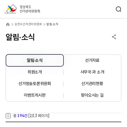
바로가기 메뉴
검색창 열기
경상북도선거관리위원회
천시선거관리위원회
home
김천시선거관리위원회
알림·소식
공유하기 메뉴
열기
알림·소식
알림·소식
선거자료
위원소개
사무국·과 소개
선거방송토론위원회
선거관리현황
이벤트게시판
찾아오시는 길
총
194건
[
2
/13 페이지]