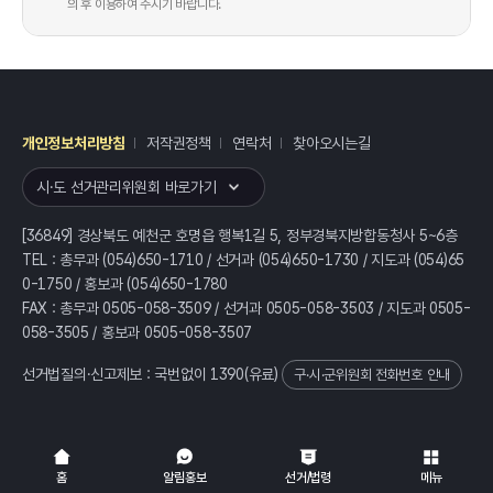
의 후 이용하여 주시기 바랍니다.
개인정보처리방침
저작권정책
연락처
찾아오시는길
레이어
열기
시·도 선거관리위원회 바로가기
[36849] 경상북도 예천군 호명읍 행복1길 5, 정부경북지방합동청사 5~6층
TEL : 총무과 (054)650-1710 / 선거과 (054)650-1730 / 지도과 (054)65
0-1750 / 홍보과 (054)650-1780
FAX : 총무과 0505-058-3509 / 선거과 0505-058-3503 / 지도과 0505-
058-3505 / 홍보과 0505-058-3507
선거법질의·신고제보 : 국번없이
1390
(유료)
구·시·군위원회 전화번호 안내
전체
열기/접기
홈
알림홍보
선거/법령
메뉴