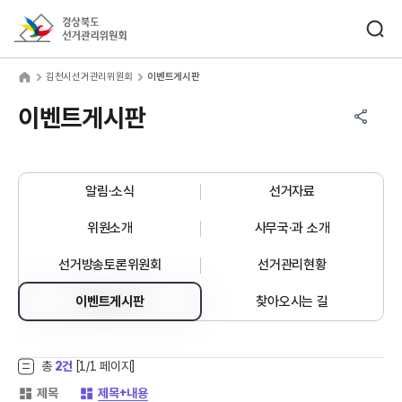
바로가기 메뉴
검색창 열기
경상북도선거관리위원회
천시선거관리위원회
home
김천시선거관리위원회
이벤트게시판
공유하기 메뉴
열기
이벤트게시판
알림·소식
선거자료
위원소개
사무국·과 소개
선거방송토론위원회
선거관리현황
이벤트게시판
찾아오시는 길
총
2건
[
1
/1 페이지]
게시글 목록 형태 -
게시글 목록 형태 -
제목
제목+내용