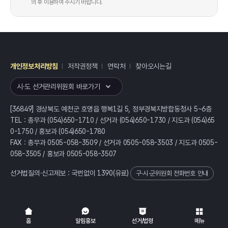
의 후 이용하여 주시기 바랍니다.
개인정보처리방침
저작권정책
연락처
찾아오시는길
레이어
열기
시·도 선거관리위원회 바로가기
[36849] 경상북도 예천군 호명읍 행복1길 5, 정부경북지방합동청사 5~6층
TEL : 총무과 (054)650-1710 / 선거과 (054)650-1730 / 지도과 (054)65
0-1750 / 홍보과 (054)650-1780
FAX : 총무과 0505-058-3509 / 선거과 0505-058-3503 / 지도과 0505-
058-3505 / 홍보과 0505-058-3507
선거법질의·신고제보 : 국번없이
1390
(유료)
구·시·군위원회 전화번호 안내
전체
열기/접기
홈
알림홍보
선거/법령
메뉴