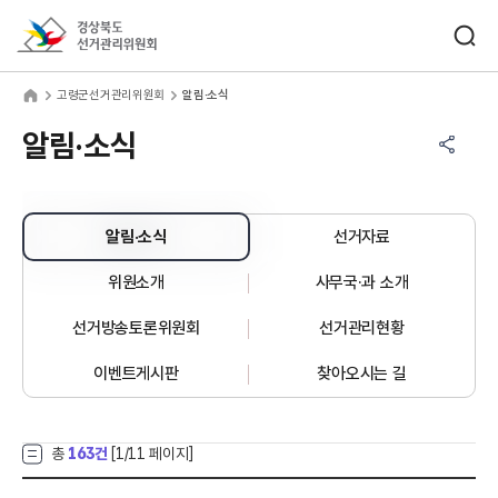
바로가기 메뉴
검색창 열기
경상북도선거관리위원회
령군선거관리위원회
home
고령군선거관리위원회
알림·소식
공유하기 메뉴
열기
알림·소식
알림·소식
선거자료
위원소개
사무국·과 소개
선거방송토론위원회
선거관리현황
이벤트게시판
찾아오시는 길
총
163건
[
1
/11 페이지]