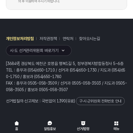
의 후 이용하여 주시기 바랍니다.
개인정보처리방침
저작권정책
연락처
찾아오시는길
레이어
열기
시·도 선거관리위원회 바로가기
[36849] 경상북도 예천군 호명읍 행복1길 5, 정부경북지방합동청사 5~6층
TEL : 총무과 (054)650-1710 / 선거과 (054)650-1730 / 지도과 (054)65
0-1750 / 홍보과 (054)650-1780
FAX : 총무과 0505-058-3509 / 선거과 0505-058-3503 / 지도과 0505-
058-3505 / 홍보과 0505-058-3507
선거법질의·신고제보 : 국번없이
1390
(유료)
구·시·군위원회 전화번호 안내
전체
열기/접기
홈
알림홍보
선거/법령
메뉴