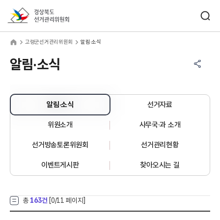
바로가기 메뉴
검색창 열기
경상북도선거관리위원회
령군선거관리위원회
home
고령군선거관리위원회
알림·소식
공유하기 메뉴
열기
알림·소식
알림·소식
선거자료
위원소개
사무국·과 소개
선거방송토론위원회
선거관리현황
이벤트게시판
찾아오시는 길
총
163건
[
0
/11 페이지]