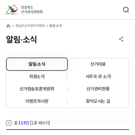
바로가기 메뉴
검색창 열기
경상북도선거관리위원회
송군선거관리위원회
home
청송군선거관리위원회
알림·소식
공유하기 메뉴
열기
알림·소식
알림·소식
선거자료
위원소개
사무국·과 소개
선거방송토론위원회
선거관리현황
이벤트게시판
찾아오시는 길
총
119건
[
1
/8 페이지]