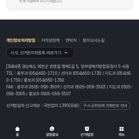
의 후 이용하여 주시기 바랍니다.
개인정보처리방침
저작권정책
연락처
찾아오시는길
레이어
열기
시·도 선거관리위원회 바로가기
[36849] 경상북도 예천군 호명읍 행복1길 5, 정부경북지방합동청사 5~6층
TEL : 총무과 (054)650-1710 / 선거과 (054)650-1730 / 지도과 (054)65
0-1750 / 홍보과 (054)650-1780
FAX : 총무과 0505-058-3509 / 선거과 0505-058-3503 / 지도과 0505-
058-3505 / 홍보과 0505-058-3507
선거법질의·신고제보 : 국번없이
1390
(유료)
구·시·군위원회 전화번호 안내
전체
열기/접기
홈
알림홍보
선거/법령
메뉴