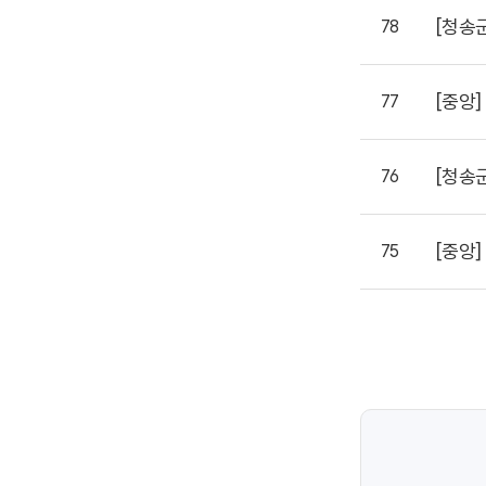
[청송
78
[중앙]
77
[청송
76
[중앙]
75