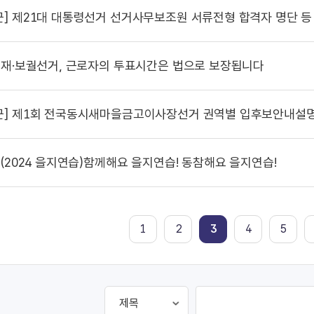
군]
제21대 대통령선거 선거사무보조원 서류전형 합격자 명단 등
재·보궐선거, 근로자의 투표시간은 법으로 보장됩니다
군]
제1회 전국동시새마을금고이사장선거 권역별 입후보안내설명
(2024 을지연습)함께해요 을지연습! 동참해요 을지연습!
1
2
3
4
5