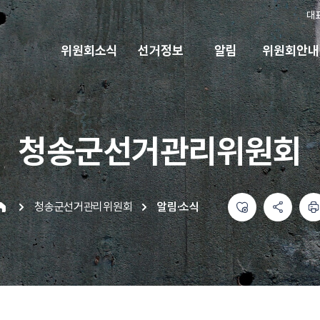
대
위원회소식
선거정보
알림
위원회안내
청송군선거관리위원회
좋아요
공유하기 메뉴
열기
인쇄하기
청송군선거관리위원회
알림·소식