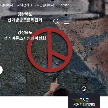
표홈페이지
재외선거
구시군홈페이지
English
경상북도
검색창 열기
전체 메뉴 열기
선거방송토론위원회
경상북도
선거여론조사심의위원회
바로가기 목록 열기
구시군
선거관리위원회