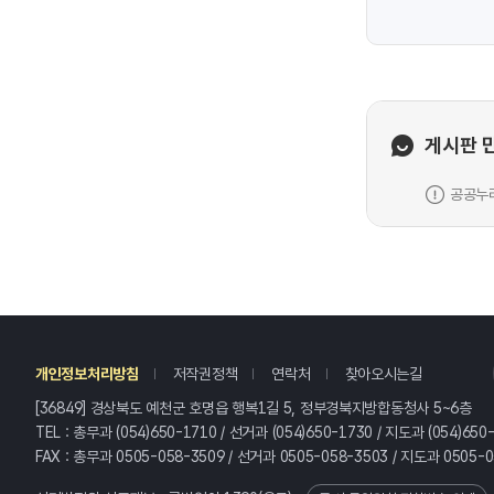
게시판 
공공누리
레
개인정보처리방침
저작권정책
연락처
찾아오시는길
[36849] 경상북도 예천군 호명읍 행복1길 5, 정부경북지방합동청사 5~6층
TEL : 총무과 (054)650-1710 / 선거과 (054)650-1730 / 지도과 (054)650
FAX : 총무과 0505-058-3509 / 선거과 0505-058-3503 / 지도과 0505-