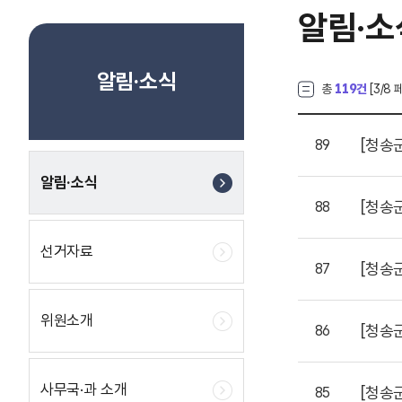
알림·소
알림·소식
총
119건
[
3
/8 
[청송
89
알림·소식
[청송
88
선거자료
[청송
87
위원소개
[청송
86
사무국·과 소개
[청송
85