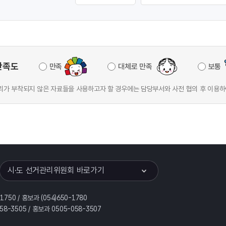
만족도
만족
대체로 만족
보통
가 부착되지 않은 자료들을 사용하고자 할 경우에는 담당부서와 사전 협의 후 이용하
이어
열기
시·도 선거관리위원회 바로가기
-1750 / 홍보과 (054)650-1780
058-3505 / 홍보과 0505-058-3507