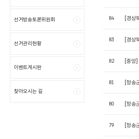
[경상
84
선거방송토론위원회
[경상
83
선거관리현황
[중앙]
82
이벤트게시판
[청송
81
찾아오시는 길
[청송
80
[청송
79