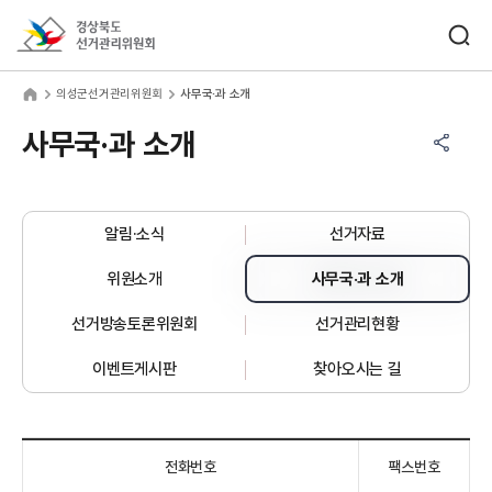
바로가기 메뉴
검색창 열기
경상북도선거관리위원회
성군선거관리위원회
home
의성군선거관리위원회
사무국·과 소개
공유하기 메뉴
열기
사무국·과 소개
알림·소식
선거자료
위원소개
사무국·과 소개
선거방송토론위원회
선거관리현황
이벤트게시판
찾아오시는 길
전화번호
팩스번호