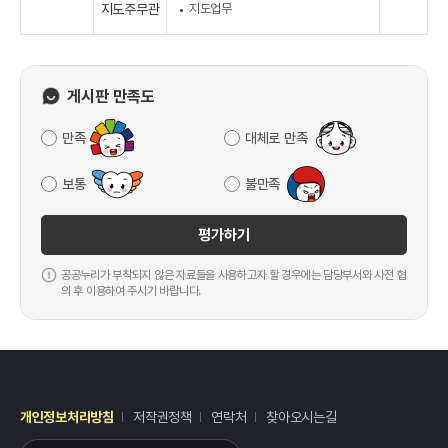
지도주무관
지도업무
게시판 만족도
만족
대체로 만족
보통
불만족
평가하기
공공누리가 부착되지 않은 자료들을 사용하고자 할 경우에는 담당부서와 사전 협
의 후 이용하여 주시기 바랍니다.
개인정보처리방침
저작권정책
연락처
찾아오시는길
레이어
열기