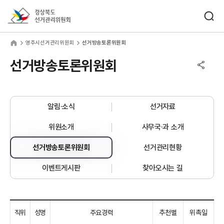
바로가기 메뉴
검색창 열기
경상북도선거관리위원회
주시선거관리위원회
home
영주시선거관리위원회
선거방송토론위원회
공유하기 메뉴
열기
선거방송토론위원회
알림·소식
선거자료
위원소개
사무국·과 소개
선거방송토론위원회
선거관리현황
이벤트게시판
찾아오시는 길
직위
성명
주요경력
추천별
위촉일