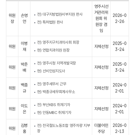
영주시선
거관리위
전) 대구지방법원서부지원 판사
위원
손영
2026-0
원회 위
장
언
2-26
전) 특허법원 판사
원장 겸
임
전) 영주지구치과의사회 회장
이병
2025-0
위원
자체선정
재
3-24
현) 연합치과의원 원장
전) 영주시청 지역개발국장
박춘
2025-0
위원
자체선정
배
3-24
현) 선비인성지도사
전) 영주세무서 근무
백종
2024-0
위원
자체선정
규
2-01
현) 백종규세무회계사무소
전) 부산KBS 취재기자
이도
2024-0
위원
자체선정
은
2-01
현) 안동MBC 취재기자
김병
더불어민
2026-0
전) 전국철도노동조합 영주차량 지부
위원
장
홍
주당
2-13